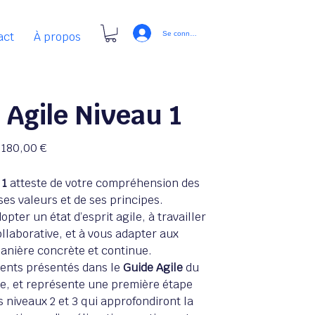
act
À propos
Se connecter
 Agile Niveau 1
Prix
180,00 €
 1
atteste de votre compréhension des
 ses valeurs et de ses principes.
opter un état d’esprit agile, à travailler
llaborative, et à vous adapter aux
nière concrète et continue.
ments présentés dans le
Guide Agile
du
ile, et représente une première étape
s niveaux 2 et 3 qui approfondiront la