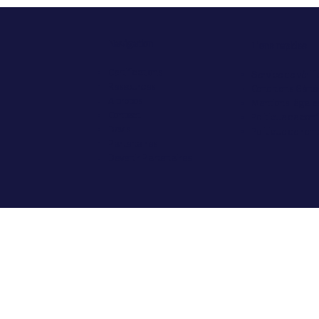
Navigation
Liens rapides
Certifications
Service de vérifi
Ressources
Conditions Géné
A propos
Mentions légale
Contact
Politique de conf
Devis
Politique de re
Partenaires
Devenir Partenaires